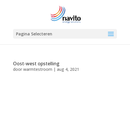
Pagina Selecteren
Oost-west opstelling
door
warmtestroom
|
aug 4, 2021
Platte daken
- Oost-
west opstelling