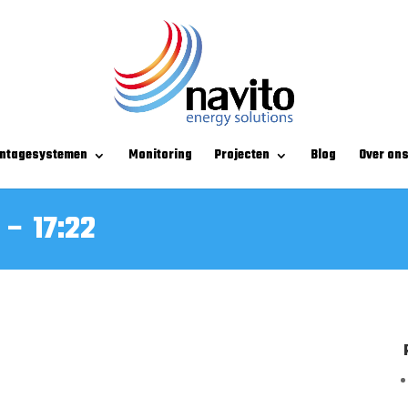
ntagesystemen
Monitoring
Projecten
Blog
Over on
 – 17:22