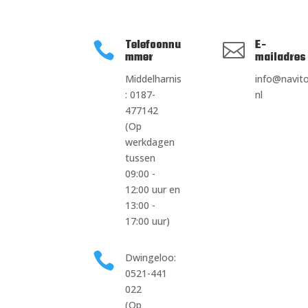
Telefoonnu
E-


mmer
mailadres
Middelharnis
info@navito
: 0187-
nl
477142
(Op
werkdagen
tussen
09:00 -
12:00 uur en
13:00 -
17:00 uur)

Dwingeloo:
0521-441
022
(Op