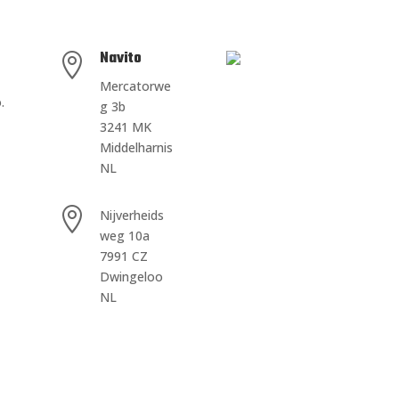
Navito

Mercatorwe
.
g 3b
3241 MK
Middelharnis
NL

Nijverheids
weg 10a
7991 CZ
Dwingeloo
NL